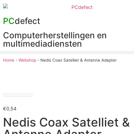
PC
defect
Computerherstellingen en
multimediadiensten
Home
-
Webshop
-
Nedis Coax Satelliet & Antenne Adapter










€
0,54
Nedis Coax Satelliet &