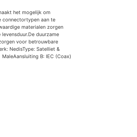
maakt het mogelijk om
e connectortypen aan te
waardige materialen zorgen
e levensduur.De duurzame
 zorgen voor betrouwbare
rk: NedisType: Satelliet &
 MaleAansluiting B: IEC (Coax)