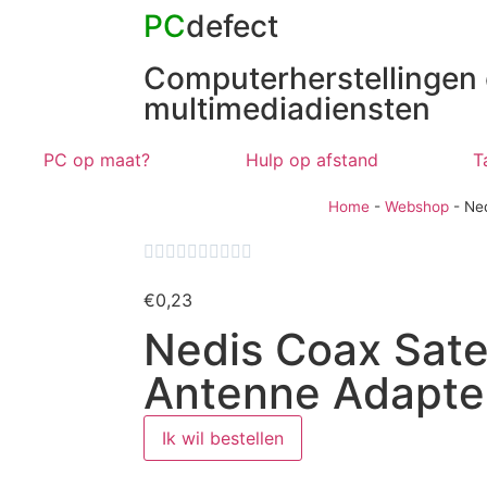
PC
defect
Computerherstellingen
multimediadiensten
PC op maat?
Hulp op afstand
T
Home
-
Webshop
-
Ned










€
0,23
Nedis Coax Satel
Antenne Adapte
Ik wil bestellen