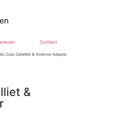
 en
arieven
Contact
is Coax Satelliet & Antenne Adapter
liet &
r