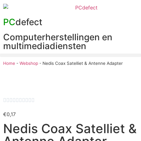
PC
defect
Computerherstellingen en
multimediadiensten
Home
-
Webshop
-
Nedis Coax Satelliet & Antenne Adapter










€
0,17
Nedis Coax Satelliet &