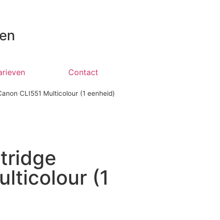
 en
arieven
Contact
 Canon CLI551 Multicolour (1 eenheid)
rtridge
lticolour (1