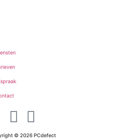
iensten
rieven
fspraak
ontact
right © 2026 PCdefect