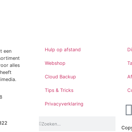
Hulp op afstand
D
t een
sortiment
Webshop
Ta
oor alles
heeft
Cloud Backup
A
timedia.
Tips & Tricks
C
8
Privacyverklaring
822
Copy