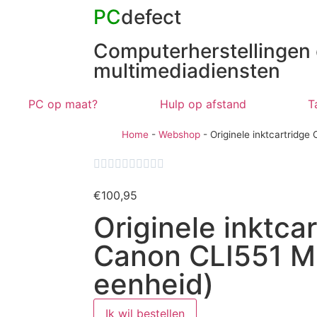
PC
defect
Computerherstellingen
multimediadiensten
PC op maat?
Hulp op afstand
T
Home
-
Webshop
-
Originele inktcartridge










€
100,95
Originele inktca
Canon CLI551 Mu
eenheid)
Ik wil bestellen