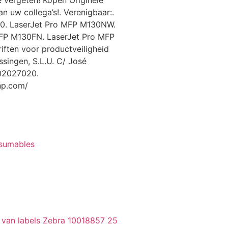
e vergeten! Kopen Originele
n uw collega’s!. Verenigbaar:.
30. LaserJet Pro MFP M130NW.
MFP M130FN. LaserJet Pro MFP
iften voor productveiligheid
ssingen, S.L.U. C/ José
902027020.
hp.com/
nsumables