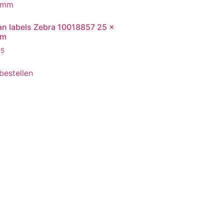
van labels Zebra 10018857 25 x
mm
95
 bestellen