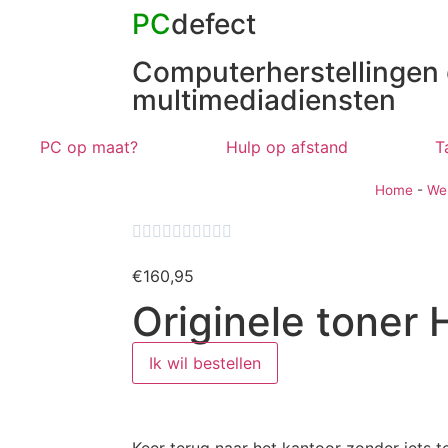
PC
defect
Computerherstellingen
multimediadiensten
PC op maat?
Hulp op afstand
T
Home
-
We










€
160,95
Originele toner 
Ik wil bestellen