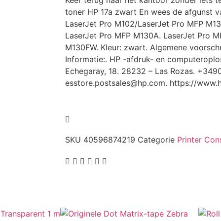
Keer terug naar het kantoor zonder iets t
toner HP 17a zwart En wees de afgunst va
LaserJet Pro M102/LaserJet Pro MFP M1
LaserJet Pro MFP M130A. LaserJet Pro 
M130FW. Kleur: zwart. Algemene voorschr
Informatie:. HP -afdruk- en computeroplo
Echegaray, 18. 28232 – Las Rozas. +34
esstore.postsales@hp.com. https://www.
SKU
40596874219
Categorie
Printer Co