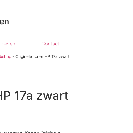
 en
arieven
Contact
bshop
-
Originele toner HP 17a zwart
HP 17a zwart