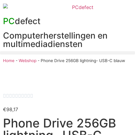
PC
defect
Computerherstellingen en
multimediadiensten
Home
-
Webshop
-
Phone Drive 256GB lightning- USB-C blauw










€
98,17
Phone Drive 256GB