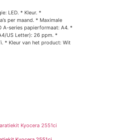
e: LED. * Kleur. *
na’s per maand. * Maximale
O A-series papierformaat: A4. *
 A4/US Letter): 26 ppm. *
i. * Kleur van het product: Wit
atiekit Kyocera 2551ci