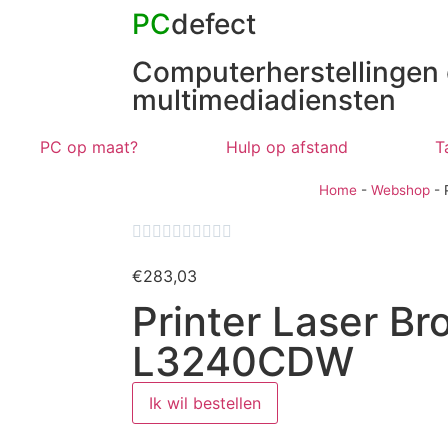
PC
defect
Computerherstellingen
multimediadiensten
PC op maat?
Hulp op afstand
T
Home
-
Webshop
-










€
283,03
Printer Laser Br
L3240CDW
Ik wil bestellen