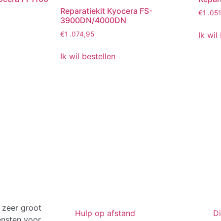
Reparatiekit Kyocera FS-
€
1 .05
3900DN/4000DN
Ik wil
€
1 .074,95
Ik wil bestellen
 zeer groot
Hulp op afstand
D
ensten voor