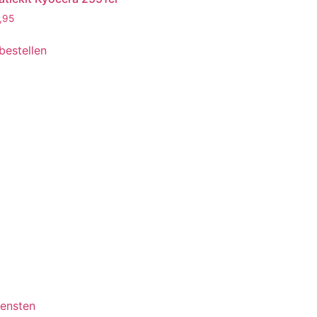
1,95
 bestellen
iensten