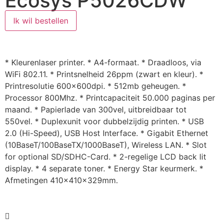
Ecosys P5026CDW
Ik wil bestellen
* Kleurenlaser printer. * A4-formaat. * Draadloos, via
WiFi 802.11. * Printsnelheid 26ppm (zwart en kleur). *
Printresolutie 600x600dpi. * 512mb geheugen. *
Processor 800Mhz. * Printcapaciteit 50.000 paginas per
maand. * Papierlade van 300vel, uitbreidbaar tot
550vel. * Duplexunit voor dubbelzijdig printen. * USB
2.0 (Hi-Speed), USB Host Interface. * Gigabit Ethernet
(10BaseT/100BaseTX/1000BaseT), Wireless LAN. * Slot
for optional SD/SDHC-Card. * 2-regelige LCD back lit
display. * 4 separate toner. * Energy Star keurmerk. *
Afmetingen 410x410x329mm.