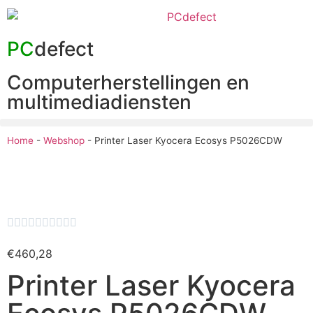
PC
defect
Computerherstellingen en
multimediadiensten
Home
-
Webshop
-
Printer Laser Kyocera Ecosys P5026CDW










€
460,28
Printer Laser Kyocera