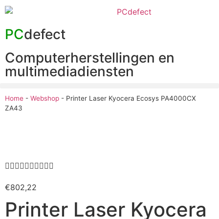
PC
defect
Computerherstellingen en
multimediadiensten
Home
-
Webshop
-
Printer Laser Kyocera Ecosys PA4000CX
ZA43










€
802,22
Printer Laser Kyocera