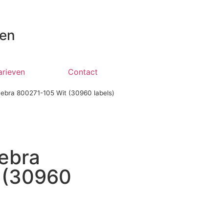
 en
arieven
Contact
 Zebra 800271-105 Wit (30960 labels)
Zebra
 (30960