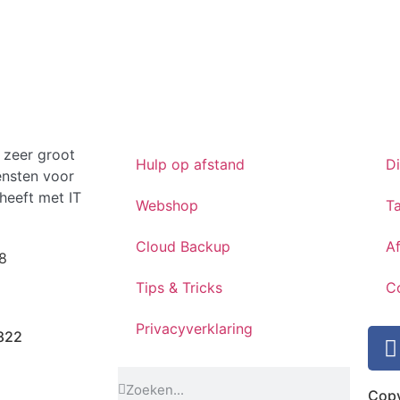
 zeer groot
Hulp op afstand
D
ensten voor
heeft met IT
Webshop
Ta
Cloud Backup
A
8
Tips & Tricks
C
Privacyverklaring
822
Copy