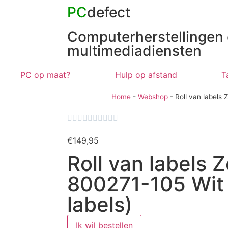
PC
defect
Computerherstellingen
multimediadiensten
PC op maat?
Hulp op afstand
T
Home
-
Webshop
-
Roll van labels










€
149,95
Roll van labels 
800271-105 Wit
labels)
Ik wil bestellen