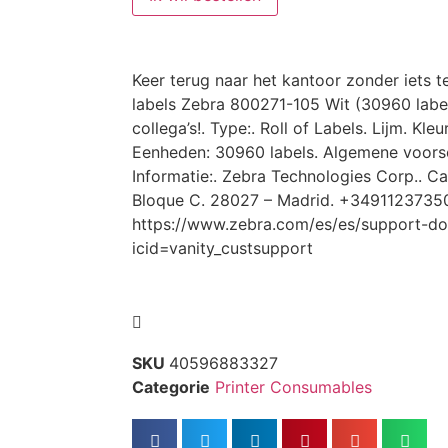
Keer terug naar het kantoor zonder iets t
labels Zebra 800271-105 Wit (30960 labe
collega’s!. Type:. Roll of Labels. Lijm. Kle
Eenheden: 30960 labels. Algemene voorsc
Informatie:. Zebra Technologies Corp.. Cal
Bloque C. 28027 – Madrid. +3491123735
https://www.zebra.com/es/es/support-do
icid=vanity_custsupport
SKU
40596883327
Categorie
Printer Consumables