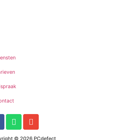
iensten
rieven
fspraak
ontact
right © 2026 PCdefect