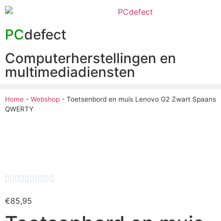
PC
defect
Computerherstellingen en
multimediadiensten
Home
-
Webshop
-
Toetsenbord en muis Lenovo G2 Zwart Spaans
QWERTY










€
85,95