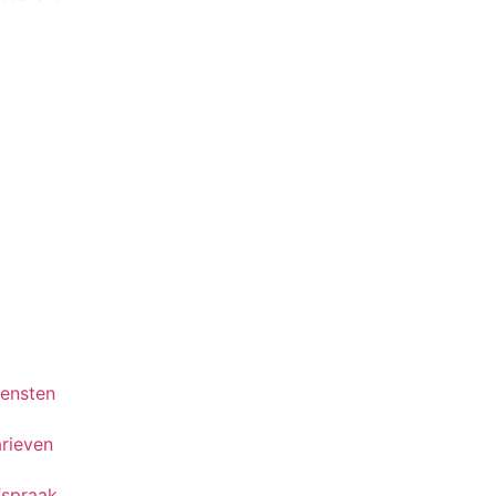
iensten
rieven
fspraak