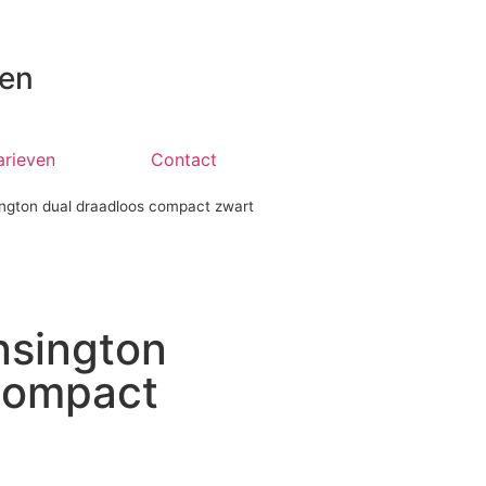
 en
arieven
Contact
ngton dual draadloos compact zwart
nsington
compact