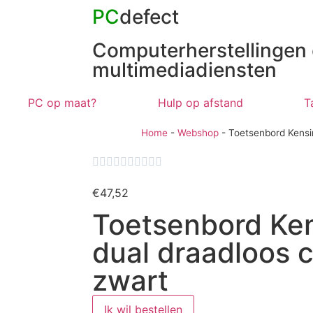
PC
defect
Computerherstellingen
multimediadiensten
PC op maat?
Hulp op afstand
T
Home
-
Webshop
-
Toetsenbord Kensi










€
47,52
Toetsenbord Ke
dual draadloos 
zwart
Ik wil bestellen