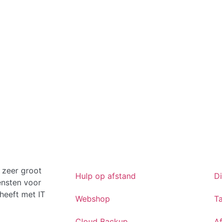
 zeer groot
Hulp op afstand
D
ensten voor
heeft met IT
Webshop
Ta
Cloud Backup
A