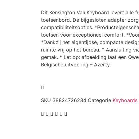
Dit Kensington ValuKeyboard levert alle f
toetsenbord. De bijgesloten adapter zor
compatibiliteitsopties. *Producteigensch
toetsen voor exceptioneel comfort. *Voo
*Dankzij het eigentijdse, compacte design
ruimte vrij op het bureau. * Aansluiting v
gemak. * Let op: afbeelding laat een Qwer
Belgische uitvoering – Azerty.
SKU
38824726234
Categorie
Keyboards