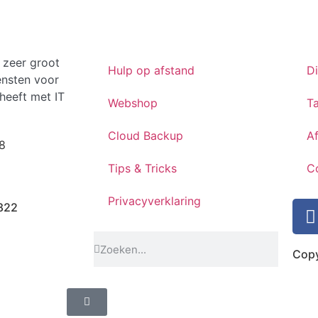
 zeer groot
Hulp op afstand
D
ensten voor
heeft met IT
Webshop
Ta
Cloud Backup
A
8
Tips & Tricks
C
Privacyverklaring
822
Copy