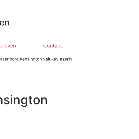
 en
arieven
Contact
tsenbord Kensington valukey azerty
nsington