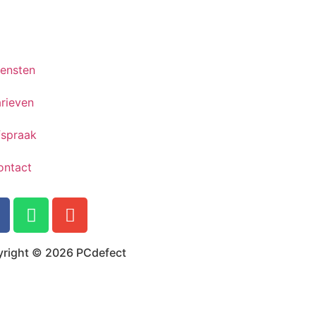
iensten
rieven
fspraak
ontact
right © 2026 PCdefect