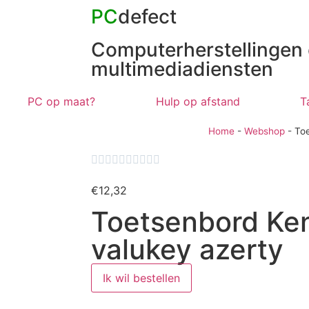
PC
defect
Computerherstellingen
multimediadiensten
PC op maat?
Hulp op afstand
T
Home
-
Webshop
-
Toe










€
12,32
Toetsenbord Ke
valukey azerty
Ik wil bestellen