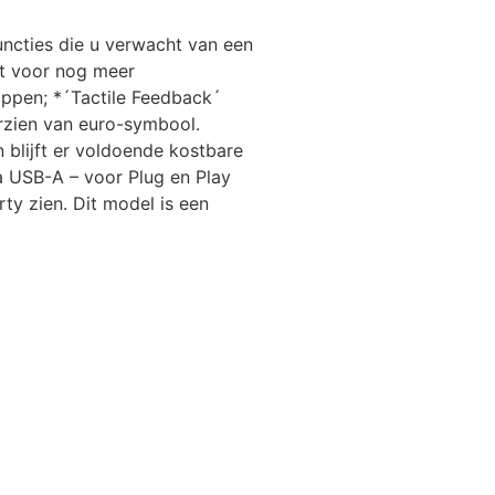
uncties die u verwacht van een
gt voor nog meer
appen; *´Tactile Feedback´
rzien van euro-symbool.
 blijft er voldoende kostbare
ia USB-A – voor Plug en Play
ty zien. Dit model is een