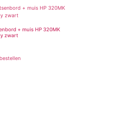
enbord + muis HP 320MK
y zwart
6
 bestellen