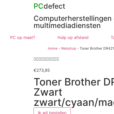
PC
defect
Computerherstellingen
multimediadiensten
PC op maat?
Hulp op afstand
T
Home
-
Webshop
-
Toner Brother DR421










€
273,95
Toner Brother D
Zwart
zwart/cyaan/ma
Ik wil bestellen