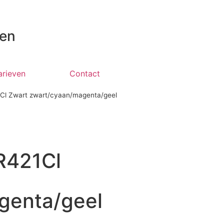
 en
arieven
Contact
Cl Zwart zwart/cyaan/magenta/geel
R421Cl
genta/geel