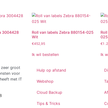
ra 3004428
Roll van labels Zebra 880154-025
Rol
Wit
025
€
452,95
€
1 .
Ik wil bestellen
Ik w
 zeer groot
Hulp op afstand
D
ensten voor
heeft met IT
Webshop
Ta
Cloud Backup
A
8
Tips & Tricks
C