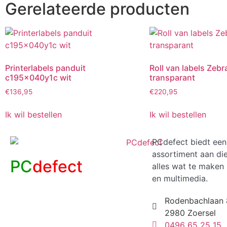
Gerelateerde producten
Printerlabels panduit
Roll van labels Zeb
c195x040y1c wit
transparant
€
136,95
€
220,95
Ik wil bestellen
Ik wil bestellen
PCdefect biedt een
assortiment aan di
PC
defect
alles wat te maken 
en multimedia.
Rodenbachlaan 
2980 Zoersel
0496 65 25 15