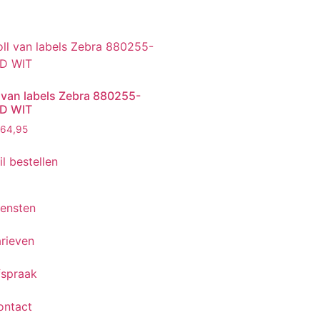
l van labels Zebra 880255-
D WIT
264,95
il bestellen
iensten
rieven
fspraak
ontact