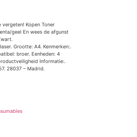
te vergeten! Kopen Toner
nta/geel En wees de afgunst
Zwart.
aser. Grootte: A4. Kenmerken:.
atibel: broer. Eenheden: 4
oductveiligheid Informatie:.
 57. 28037 – Madrid.
nsumables