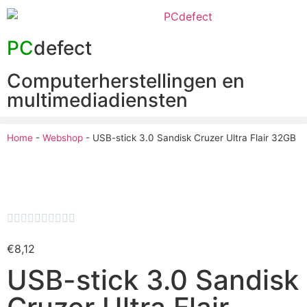
PC
defect
Computerherstellingen en
multimediadiensten
Home
-
Webshop
-
USB-stick 3.0 Sandisk Cruzer Ultra Flair 32GB










€
8,12
USB-stick 3.0 Sandisk