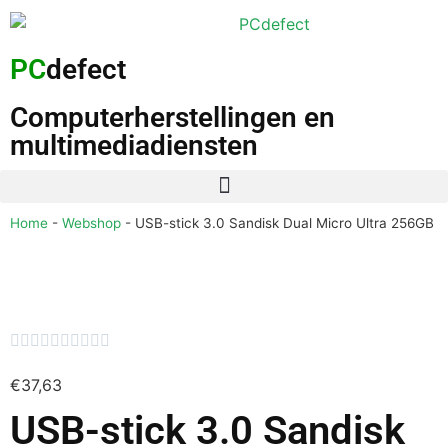
PC
defect
Computerherstellingen en
multimediadiensten
Home
-
Webshop
-
USB-stick 3.0 Sandisk Dual Micro Ultra 256GB










€
37,63
USB-stick 3.0 Sandisk