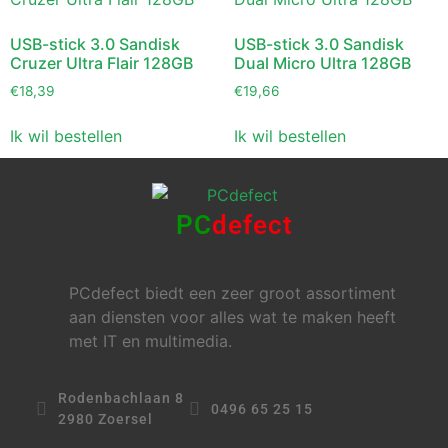
USB-stick 3.0 Sandisk
USB-stick 3.0 Sandisk
Cruzer Ultra Flair 128GB
Dual Micro Ultra 128GB
€
18,39
€
19,66
Ik wil bestellen
Ik wil bestellen
PC
defect
PCdefect biedt een zeer groot assortiment
aan diensten voor alles wat te maken heeft
met IT en multimedia.
Rodenbachlaan 8
0496 65 25 15
2980 Zoersel