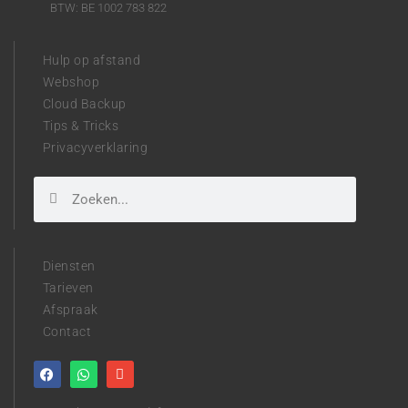
BTW: BE 1002 783 822
Hulp op afstand
Webshop
Cloud Backup
Tips & Tricks
Privacyverklaring
Diensten
Tarieven
Afspraak
Contact