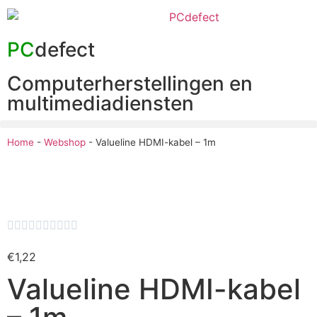
PC
defect
Computerherstellingen en
multimediadiensten
Home
-
Webshop
-
Valueline HDMI-kabel – 1m










€
1,22
Valueline HDMI-kabel