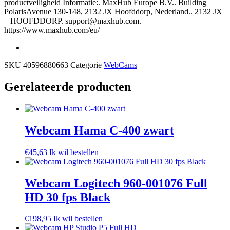
productveiligheid Informatie:. MaxHub Europe B.V.. Building
PolarisAvenue 130-148, 2132 JX Hoofddorp, Nederland.. 2132 JX
– HOOFDDORP. support@maxhub.com.
https://www.maxhub.com/eu/
SKU
40596880663
Categorie
WebCams
Gerelateerde producten
Webcam Hama C-400 zwart
€
45,63
Ik wil bestellen
Webcam Logitech 960-001076 Full
HD 30 fps Black
€
198,95
Ik wil bestellen