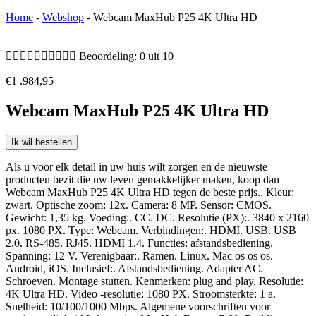
Home
-
Webshop
-
Webcam MaxHub P25 4K Ultra HD










Beoordeling: 0 uit 10
€
1 .984,95
Webcam MaxHub P25 4K Ultra HD
Ik wil bestellen
Als u voor elk detail in uw huis wilt zorgen en de nieuwste
producten bezit die uw leven gemakkelijker maken, koop dan
Webcam MaxHub P25 4K Ultra HD tegen de beste prijs.. Kleur:
zwart. Optische zoom: 12x. Camera: 8 MP. Sensor: CMOS.
Gewicht: 1,35 kg. Voeding:. CC. DC. Resolutie (PX):. 3840 x 2160
px. 1080 PX. Type: Webcam. Verbindingen:. HDMI. USB. USB
2.0. RS-485. RJ45. HDMI 1.4. Functies: afstandsbediening.
Spanning: 12 V. Verenigbaar:. Ramen. Linux. Mac os os os.
Android, iOS. Inclusief:. Afstandsbediening. Adapter AC.
Schroeven. Montage stutten. Kenmerken: plug and play. Resolutie:
4K Ultra HD. Video -resolutie: 1080 PX. Stroomsterkte: 1 a.
Snelheid: 10/100/1000 Mbps. Algemene voorschriften voor