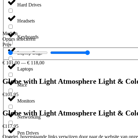
Hard Drives
Headsets
Merken
Keyboards
Opties selecteren
Prijs
Laptop Bags
€
101,00
—
€
118,00
Laptops
Globe with Light Atmosphere Light & Colo
Mice
€
101,95
Monitors
Globe with Light Atmosphere Light & Col
Networking
€
117,95
Pen Drives
Opgelet, bovenstaande links verwijzen door naar de website van onze 