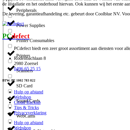
de installatie en het onderhoud hiervan. Ook kunnen wij het eerste a
Peripherals
De levering, garantieafhandeling etc. gebeurt door Coolblue NV. Vo
Power Supplies
PC
defect
Printer Consumables
PCdefect biedt een zeer groot assortiment aan diensten voor al
Printers
Rodenbachlaan 8
2980 Zoersel
0496 65 25 15
Scanners
BTW: BE 1002 783 822
SD Card
Hulp op afstand
Webshop
Sound Cards
Cloud Backup
Tips & Tricks
Privacyverklaring
WebCams
Hulp op afstand
Webshop