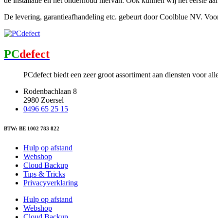
de installatie en het onderhoud hiervan. Ook kunnen wij het eerste a
De levering, garantieafhandeling etc. gebeurt door Coolblue NV. Vo
PC
defect
PCdefect biedt een zeer groot assortiment aan diensten voor al
Rodenbachlaan 8
2980 Zoersel
0496 65 25 15
BTW: BE 1002 783 822
Hulp op afstand
Webshop
Cloud Backup
Tips & Tricks
Privacyverklaring
Hulp op afstand
Webshop
Cloud Backup