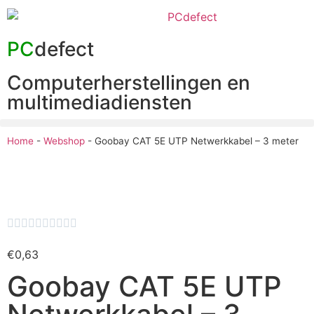
PC
defect
Computerherstellingen en
multimediadiensten
Home
-
Webshop
-
Goobay CAT 5E UTP Netwerkkabel – 3 meter










€
0,63
Goobay CAT 5E UTP