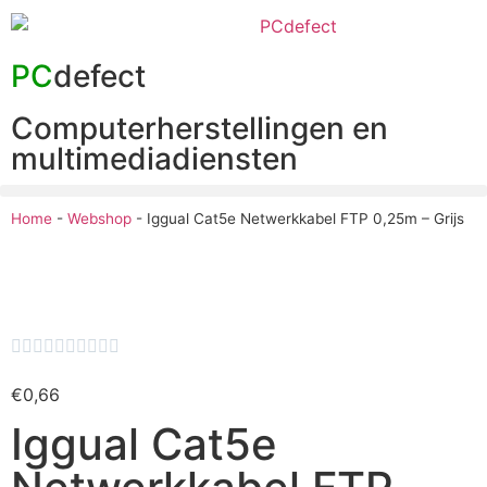
PC
defect
Computerherstellingen en
multimediadiensten
Home
-
Webshop
-
Iggual Cat5e Netwerkkabel FTP 0,25m – Grijs










€
0,66
Iggual Cat5e