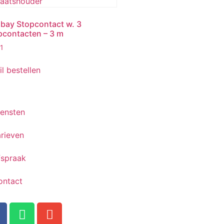
bay Stopcontact w. 3
pcontacten – 3 m
1
il bestellen
iensten
rieven
fspraak
ontact