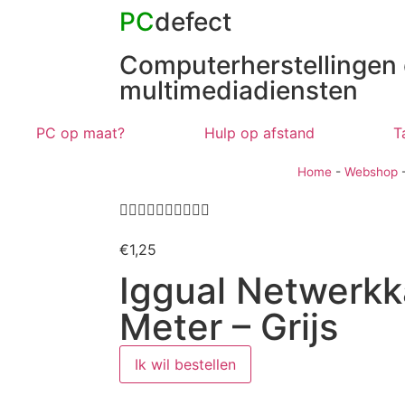
PC
defect
Computerherstellingen
multimediadiensten
PC op maat?
Hulp op afstand
T
Home
-
Webshop










€
1,25
Iggual Netwerkk
Meter – Grijs
Ik wil bestellen