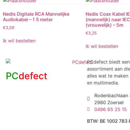
Nedis Digitale RCA Mannelijke
Nedis Coax Kabel I
Audiokabel – 1 5 meter
(mannelijk) naar IE
(vrouwelijk) – 5m
€
3,09
€
3,25
Ik wil bestellen
Ik wil bestellen
PCdefect biedt een
assortiment aan di
PC
defect
alles wat te maken 
en multimedia.
Rodenbachlaan 
2980 Zoersel
0496 65 25 15
BTW: BE 1002 783 