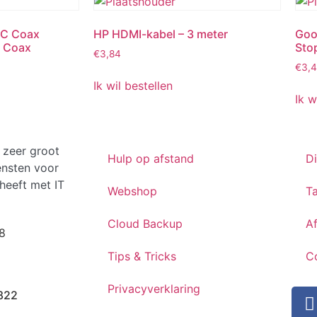
EC Coax
HP HDMI-kabel – 3 meter
Goo
C Coax
Sto
€
3,84
€
3,4
Ik wil bestellen
Ik w
 zeer groot
Hulp op afstand
D
ensten voor
heeft met IT
Webshop
Ta
Cloud Backup
A
8
Tips & Tricks
C
Privacyverklaring
822