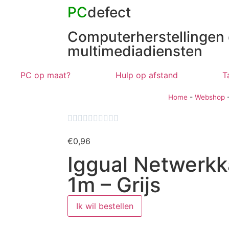
PC
defect
Computerherstellingen
multimediadiensten
PC op maat?
Hulp op afstand
T
Home
-
Webshop










€
0,96
Iggual Netwerk
1m – Grijs
Ik wil bestellen