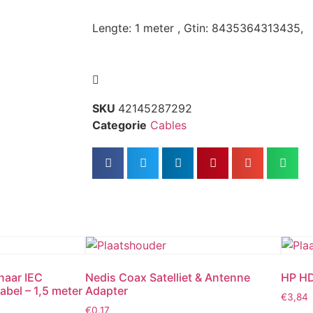
Lengte: 1 meter , Gtin: 8435364313435,
SKU
42145287292
Categorie
Cables
naar IEC
Nedis Coax Satelliet & Antenne
HP HD
bel – 1,5 meter
Adapter
€
3,84
€
0,17