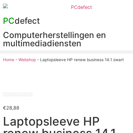
PC
defect
Computerherstellingen en
multimediadiensten
Home
-
Webshop
-
Laptopsleeve HP renew business 14.1 zwart










€
28,88
Laptopsleeve HP