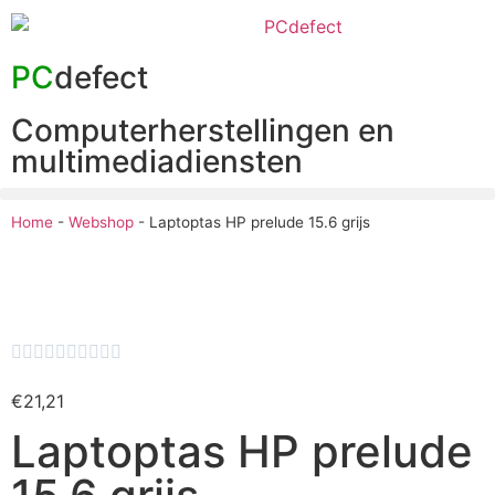
PC
defect
Computerherstellingen en
multimediadiensten
Home
-
Webshop
-
Laptoptas HP prelude 15.6 grijs










€
21,21
Laptoptas HP prelude