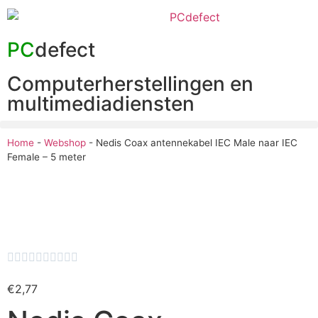
PC
defect
Computerherstellingen en
multimediadiensten
Home
-
Webshop
-
Nedis Coax antennekabel IEC Male naar IEC
Female – 5 meter










€
2,77