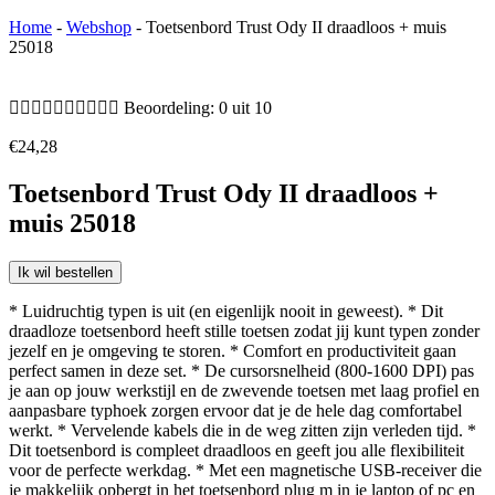
Home
-
Webshop
-
Toetsenbord Trust Ody II draadloos + muis
25018










Beoordeling: 0 uit 10
€
24,28
Toetsenbord Trust Ody II draadloos +
muis 25018
Ik wil bestellen
* Luidruchtig typen is uit (en eigenlijk nooit in geweest). * Dit
draadloze toetsenbord heeft stille toetsen zodat jij kunt typen zonder
jezelf en je omgeving te storen. * Comfort en productiviteit gaan
perfect samen in deze set. * De cursorsnelheid (800-1600 DPI) pas
je aan op jouw werkstijl en de zwevende toetsen met laag profiel en
aanpasbare typhoek zorgen ervoor dat je de hele dag comfortabel
werkt. * Vervelende kabels die in de weg zitten zijn verleden tijd. *
Dit toetsenbord is compleet draadloos en geeft jou alle flexibiliteit
voor de perfecte werkdag. * Met een magnetische USB-receiver die
je makkelijk opbergt in het toetsenbord plug m in je laptop of pc en