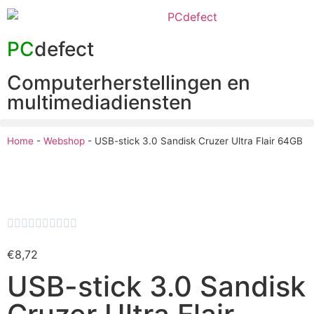
PC
defect
Computerherstellingen en
multimediadiensten
Home
-
Webshop
-
USB-stick 3.0 Sandisk Cruzer Ultra Flair 64GB










€
8,72
USB-stick 3.0 Sandisk