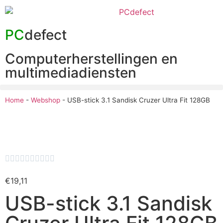
PC
defect
Computerherstellingen en
multimediadiensten
Home
-
Webshop
-
USB-stick 3.1 Sandisk Cruzer Ultra Fit 128GB










€
19,11
USB-stick 3.1 Sandisk