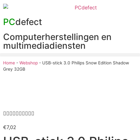
PC
defect
Computerherstellingen en
multimediadiensten
Home
-
Webshop
-
USB-stick 3.0 Philips Snow Edition Shadow
Grey 32GB










€
7,02